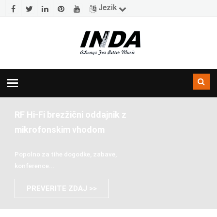
Jezik
Preklopna
navigacija
RF Hi-Fi brezžični oddajnik z
mikrofonskim vhodom
Popolno za tihe dogodke, zabave,
konference...
PREVERITE ZDAJ >>