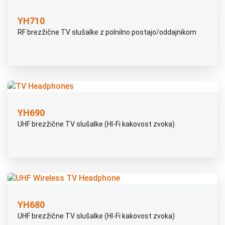
YH710
RF brezžične TV slušalke z polnilno postajo/oddajnikom
YH690
UHF brezžične TV slušalke (HI-Fi kakovost zvoka)
YH680
UHF brezžične TV slušalke (HI-Fi kakovost zvoka)